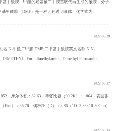
N–二甲基甲酰胺，甲酸的羟基被二甲胺基取代而生成的酰胺，分子
F。二甲基甲酰胺（DMF）是一种无色透明液体，化学式为
一种用途广泛的有机溶剂，能够与水和多种有机溶剂混合，对多
好的溶解能力。DMF主要用于制造腈纶和氯纶，也用于有机合
2022-06-29
工业生产。此外，DMF在空气中加热至沸点时稳定，但温度高
名:N-甲酰二甲胺;DMF;二甲基甲酰胺英文名称:N,N-
碳和二甲胺。
IMETHYL; Formdimethylamide; Dimethyl Formamide;
2022-06-27
52、摩尔体积：82.63、等张比容（90.2K）：1864、表面张
（F/m）：36.76、偶极距（D）：3.86（1D=3.33×10-30C·m）
2022-06-25