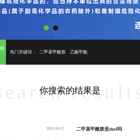
务商
热门关键词：
二甲基甲酰胺
乙酸甲酯
search result
你搜索的结果是
2024-10-12
二甲基甲酰胺是dmf吗