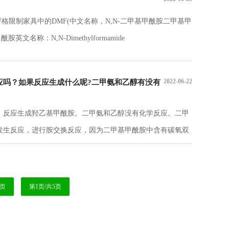
准严格限制家具中的DMF(中文名称，N,N-二甲基甲酰胺二甲基甲
名称：N,N-Dimethylformamide
2022-06-22
应吗？如果反应生成什么呢?二甲氨和乙醇有没有
，反应生成羟乙基甲酰胺。二甲氨和乙醇没有化学反应。二甲
发生反应，进行胺交换反应，因为二甲基甲酰胺中含有碳氧双
常温和，常温下即可进行。反应后形成羟乙基甲酰胺，反应进
二甲胺和乙醇不会发生反应，这个反应要进行需要苛刻的条
，乙醇脱氢形成乙醛，然后和二甲胺反应，在加氢形成二甲基
每页
第1页/共5页