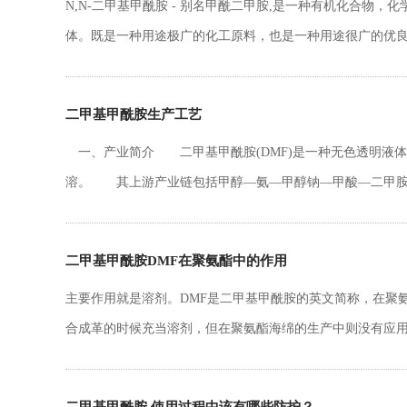
N,N-二甲基甲酰胺 - 别名甲酰二甲胺,是一种有机化合物，化
体。既是一种用途极广的化工原料，也是一种用途很广的优
任意混合，对多种有机化合物和无机化合物均有良好的溶解
二甲基甲酰胺生产工艺
一、产业简介 二甲基甲酰胺(DMF)是一种无色透明液
溶。 其上游产业链包括甲醇—氨—甲醇钠—甲酸—二甲胺
酯—氢酸—5-甲基呋喃醛。
二甲基甲酰胺DMF在聚氨酯中的作用
主要作用就是溶剂。DMF是二甲基甲酰胺的英文简称，在聚
合成革的时候充当溶剂，但在聚氨酯海绵的生产中则没有应
也不仅仅使用DMF，事实上是DMF和丁酮（MEK）混合后
原来使用DMF的比例比较大，但现在由于国家更注重环保，