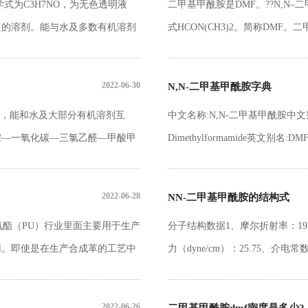
学式为C3H7NO，为无色透明液
二甲基甲酰胺是DMF。??N,
良的溶剂。能与水及多数有机溶剂
式HCON(CH3)2。简称DM
能力
C3H7NO，具有鱼腥味。它是
种有机化合物和无机化合物有良
2022-06-30
N,N-二甲基甲酰胺字典
成、染料、制药、树脂、皮革等
体，能和水及大部分有机溶剂互
中文名称:N,N-二甲基甲酰胺中文别
于350℃时会失水，生成一氧化
—一氧化碳—三氯乙醛—甲酸甲
Dimethylformamide英文别名:DMF; D
Formyldime
2022-06-28
NN-二甲基甲酰胺的结构式
氨酯（PU）行业里面主要用于生产
分子结构数据1、摩尔折射率：19.8
用。即使是在生产合成革的工艺中
力（dyne/cm）：25.75、介电常数
做溶剂使用的。另外，在防止方面
7、极化率：7.87
氨纶行业正逐步由使用DMF转向使
2022-06-26