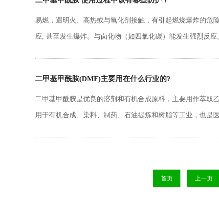
二甲基甲酰胺 使用过程中该有哪些防护？
用DMAC（二甲基乙酰胺）。
易燃，遇明火、高热或与氧化剂接触，有引起燃烧爆炸的危
应, 甚至发生爆炸。与卤化物（如四氯化碳）能发生强烈反应
防毒面具（半面罩）。戴化学安全防护眼镜。戴橡胶手套。
看看二甲基甲酰胺物质安全技术说明书MSDS
二甲基甲酰胺(DMF)主要用在什么行业的?
二甲基甲酰胺是优良的溶剂和有机合成原料，主要用作萃取乙
用于有机合成、染料、制药、石油提炼和树脂等工业，也是
胺(DMF)作为重要的化工原料以及性能优良的溶剂，主要应
染料、电子等行业。在聚氨酯行业中作为洗涤固化剂，主要
首页
上一页