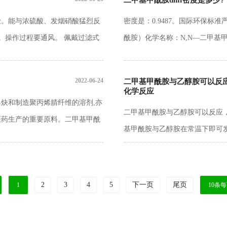
二甲基甲酰胺dmf密度是多少?
险。能与浓硫酸、发烟硝酸猛烈反
密度是：0.9487。国际环保标
。操作过程要通风。 佩戴过滤式
酰胺）化学名称：N,N—二甲基甲酰胺英文
有条件穿化学防护服。实验前仔细
2022-06-24
二甲基甲酰胺与乙醇胺可以反
化学反应
炔和制造聚丙烯腈纤维的溶剂,亦
二甲基甲酰胺与乙醇胺可以反应
医药生产的重要原料。二甲基甲酰
基甲酰胺与乙醇胺在常温下即可
用于聚氨酯、腈纶、医药、农药、
键，胺和碳氧双键的反应条件非
用于湿法合成
行的并不彻底是一个平衡反应。
件，在脱氢催化剂存在的情况下
2
3
4
5
下一页
尾页
1
10条
乙胺，反应需要高温高压。