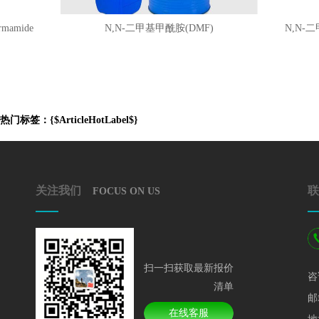
mide
N,N-二甲基甲酰胺(DMF)
N,N-二甲基
热门标签：{$ArticleHotLabel$}
关注我们
联
FOCUS ON US
扫一扫获取最新报价
咨
清单
邮
在线客服