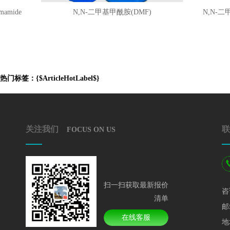
ide
N,N-二甲基甲酰胺(DMF)
N,N-二甲基甲
热门标签：{$ArticleHotLabel$}
关注我们
联
FOCUS ON US
扫一扫获取最新报价
咨
清单
邮
在线客服
地