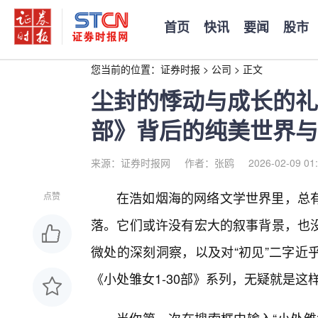
首页
快讯
要闻
股市
您当前的位置：
证券时报
>
公司
>
正文
尘封的悸动与成长的礼
部》背后的纯美世界与
来源：证券时报网
作者：张鸥
2026-02-09 01
在浩如烟海的网络文学世界里，总
点赞
落。它们或许没有宏大的叙事背景，也
微处的深刻洞察，以及对“初见”二字近
《小处雏女1-30部》系列，无疑就是这