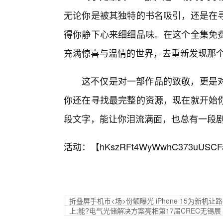
无论你是被其独特的书名吸引，还是在寻
得你静下心来细细品味。在这个全集免
充满惊喜与温情的世界，去重新发现那
这不仅是对一部作品的致敬，更是对
你还在寻找最完整的资源，现在就开始
段文字，能让你泪流满面，也总有一段
活动：【
hKszRFt4WyWwhC373uUSCF
折叠屏手机市<场>份额曝光 iPhone 15为新机让
上;能?电气光储解决方案亮相第17届CREC无锡展