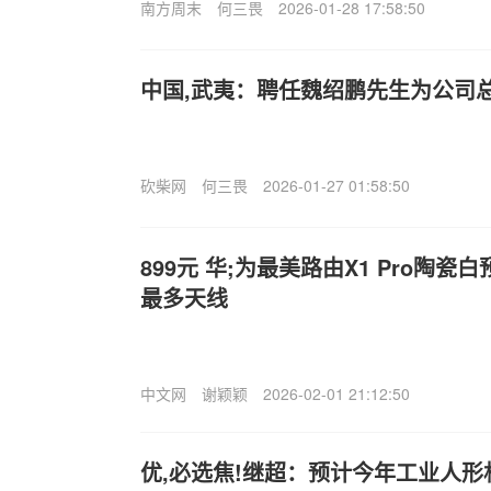
南方周末
何三畏
2026-01-28 17:58:50
中国,武夷：聘任魏绍鹏先生为公司
砍柴网
何三畏
2026-01-27 01:58:50
899元 华;为最美路由X1 Pro陶瓷
最多天线
中文网
谢颖颖
2026-02-01 21:12:50
优,必选焦!继超：预计今年工业人形