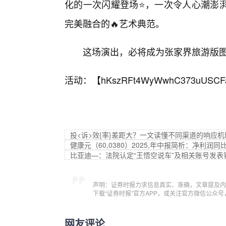
化的一次闪耀登场⭐，一次令人心潮澎
完美融合的🔥艺术典范。
这场演出，必将成为张家界旅游版
活动：【
hKszRFt4WyWwhC373uUSCF
投<诉>效{率}差距大？一文读懂不同渠道的响应机
健康元（60,0380）2025,年中报简析：净利润同比
比亚迪—：法院认定“王悟空说车”及相关账号发表针
声明：证券时报力求信息真实、准确，文章提及内
下载“证券时报”官方APP，或关注官方微信公众
网友评论