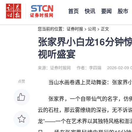
首页
快讯
要闻
股市
您当前的位置：
证券时报
>
公司
>
正文
张家界小白龙16分钟
视听盛宴
来源：证券时报网
作者：李四端
2026-02-09 
当山水画卷遇上灵动舞姿：张家界小
点赞
张家界，一个自带仙气的名字，仿
云的石柱，那云雾缭绕的深谷，无不诉说
龙”——一个在艺术界以其独特风格和澎