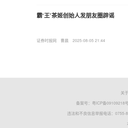
霸‘王’茶姬创始人发朋友圈辟谣
证券时报网
曹晨
2025-08-05 21:44
关
备案号：
粤ICP备09109218
违法和不良信息举报电话：0755-83